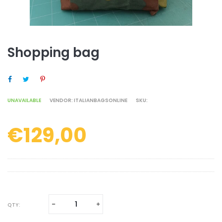
Shopping bag
SHARE ON FACEBOOK
TWEET ON TWITTER
PIN ON PINTEREST
UNAVAILABLE
VENDOR:
ITALIANBAGSONLINE
SKU:
€129,00
Regular
price
Translation
Translation
QTY:
missing:
missing: