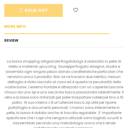
en.cart.general.reduce_quantity
en.cart.general.increase_quantity
SOLD OUT
MORE INFO
REVIEW
La borsa shopping artigianale Rogatobags è realizzato in pelle di
vitello e materiali upcycling. Giuseppe Rogato disegna, studia e
assembla ogni singolo pezzo dando caratteristiche particolari che
rendono unico il prodotto. Non se ne trovano due identici, nessun
dettaglio è stato lasciato al caso ed è questa la peculiarità delle
nostre borse. L'esterno frontale è attrezzato con un capiente tascone
chiuso da una zip e una seconda tasca posizionata lateralmente. Il
retro e la base sono rinforzati per poter trasportare notebook fino a 15
pollici. Al suo interno c'è un’ulteriore tasca zip utile per riporre
portafoglio e documenti personali. I manici sono interamente in
pelle, la borsa è dotata anche di tracolla regolabile . E’ importante
specificare che i capi che vengono utilizzati sono tagliati, scuciti e
riassemblati secondo una metodologia unica che li rende