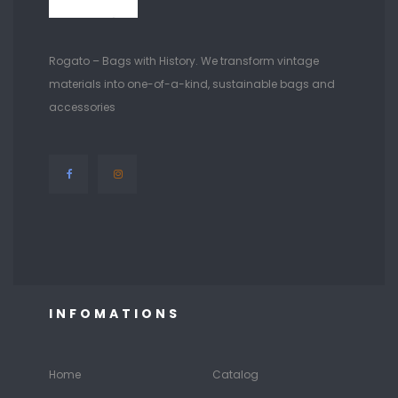
Rogato – Bags with History. We transform vintage
materials into one-of-a-kind, sustainable bags and
accessories
INFOMATIONS
Home
Catalog