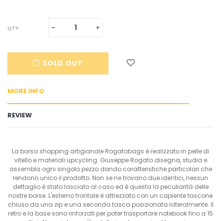
Translation
Translation
QTY:
missing:
missing:
en.cart.general.reduce_quantity
en.cart.general.increase_quantity
SOLD OUT
MORE INFO
REVIEW
La borsa shopping artigianale Rogatobags è realizzato in pelle di
vitello e materiali upcycling. Giuseppe Rogato disegna, studia e
assembla ogni singolo pezzo dando caratteristiche particolari che
rendono unico il prodotto. Non se ne trovano due identici, nessun
dettaglio è stato lasciato al caso ed è questa la peculiarità delle
nostre borse. L'esterno frontale è attrezzato con un capiente tascone
chiuso da una zip e una seconda tasca posizionata lateralmente. Il
retro e la base sono rinforzati per poter trasportare notebook fino a 15