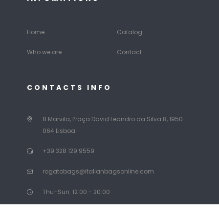
Home
Catalog
Who we are
Contact
CONTACTS INFO
8 Marvila, Praça David Leandro da Silva 8, 1950-
064 Lisboa
+39 328 129 9559
rogatobags@italianbagsonline.com
Thu–Sun: 12:00 - 20:00