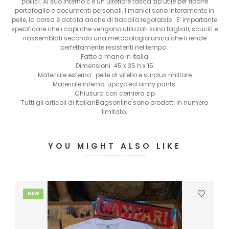
pollici. Al suo interno c'è un’ulteriore tasca zip utile per riporre
portafoglio e documenti personali. I manici sono interamente in
pelle, la borsa è dotata anche di tracolla regolabile . E’ importante
specificare che i capi che vengono utilizzati sono tagliati, scuciti e
riassemblati secondo una metodologia unica che li rende
perfettamente resistenti nel tempo.
Fatto a mano in Italia
Dimensioni: 45 x 35 h x 15
Materiale esterno: pelle di vitello e surplus militare
Materiale interno: upcycled army pants
Chiusura con cerniera zip
Tutti gli articoli di ItalianBagsonline sono prodotti in numero
limitato.
YOU MIGHT ALSO LIKE
NEW