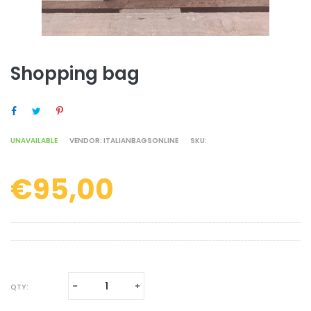
Shopping bag
SHARE ON FACEBOOK
TWEET ON TWITTER
PIN ON PINTEREST
UNAVAILABLE
VENDOR:
ITALIANBAGSONLINE
SKU:
€95,00
Regular
price
Translation
Translation
QTY:
missing:
missing: