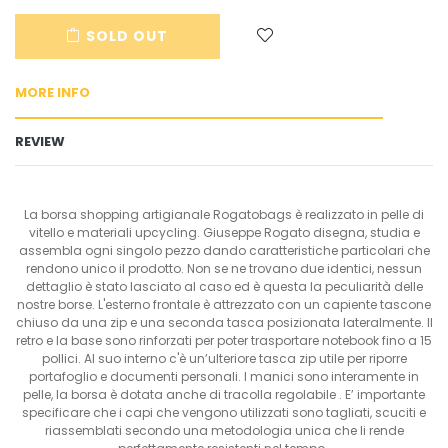
en.cart.general.reduce_quantity
en.cart.general.increase_quantity
SOLD OUT
MORE INFO
REVIEW
La borsa shopping artigianale Rogatobags è realizzato in pelle di
vitello e materiali upcycling. Giuseppe Rogato disegna, studia e
assembla ogni singolo pezzo dando caratteristiche particolari che
rendono unico il prodotto. Non se ne trovano due identici, nessun
dettaglio è stato lasciato al caso ed è questa la peculiarità delle
nostre borse. L'esterno frontale è attrezzato con un capiente tascone
chiuso da una zip e una seconda tasca posizionata lateralmente. Il
retro e la base sono rinforzati per poter trasportare notebook fino a 15
pollici. Al suo interno c'è un’ulteriore tasca zip utile per riporre
portafoglio e documenti personali. I manici sono interamente in
pelle, la borsa è dotata anche di tracolla regolabile . E’ importante
specificare che i capi che vengono utilizzati sono tagliati, scuciti e
riassemblati secondo una metodologia unica che li rende