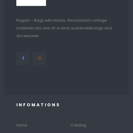
Rogato – Bags with History. We transform vintage
materials into one-of-a-kind, sustainable bags and
accessories
INFOMATIONS
Home
Catalog