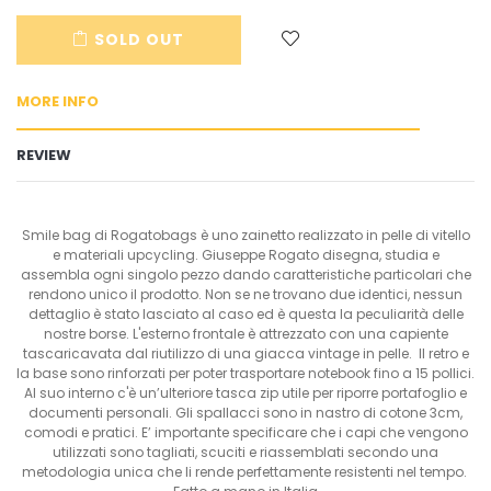
en.cart.general.reduce_quantity
en.cart.general.increase_quantity
SOLD OUT
MORE INFO
REVIEW
Smile bag di Rogatobags è uno zainetto realizzato in pelle di vitello
e materiali upcycling. Giuseppe Rogato disegna, studia e
assembla ogni singolo pezzo dando caratteristiche particolari che
rendono unico il prodotto. Non se ne trovano due identici, nessun
dettaglio è stato lasciato al caso ed è questa la peculiarità delle
nostre borse. L'esterno frontale è attrezzato con una capiente
tascaricavata dal riutilizzo di una giacca vintage in pelle. Il retro e
la base sono rinforzati per poter trasportare notebook fino a 15 pollici.
Al suo interno c'è un’ulteriore tasca zip utile per riporre portafoglio e
documenti personali. Gli spallacci sono in nastro di cotone 3cm,
comodi e pratici. E’ importante specificare che i capi che vengono
utilizzati sono tagliati, scuciti e riassemblati secondo una
metodologia unica che li rende perfettamente resistenti nel tempo.