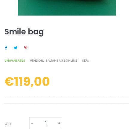
Smile bag
SHARE ON FACEBOOK
TWEET ON TWITTER
PIN ON PINTEREST
UNAVAILABLE
VENDOR:
ITALIANBAGSONLINE
SKU:
€119,00
Regular
price
Translation
Translation
QTY:
missing:
missing: