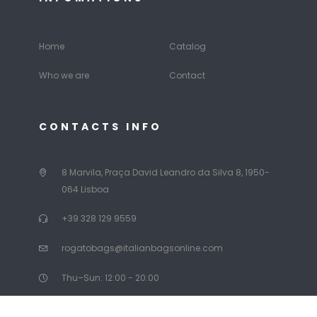
Home
Catalog
Who we are
Contact
CONTACTS INFO
8 Marvila, Praça David Leandro da Silva 8, 1950-
064 Lisboa
+39 328 129 9559
rogatobags@italianbagsonline.com
Thu–Sun: 12:00 - 20:00