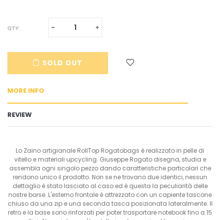
Translation
Translation
QTY:
missing:
missing:
en.cart.general.reduce_quantity
en.cart.general.increase_quantity
SOLD OUT
MORE INFO
REVIEW
Lo Zaino artigianale RollTop Rogatobags è realizzato in pelle di
vitello e materiali upcycling. Giuseppe Rogato disegna, studia e
assembla ogni singolo pezzo dando caratteristiche particolari che
rendono unico il prodotto. Non se ne trovano due identici, nessun
dettaglio è stato lasciato al caso ed è questa la peculiarità delle
nostre borse. L'esterno frontale è attrezzato con un capiente tascone
chiuso da una zip e una seconda tasca posizionata lateralmente. Il
retro e la base sono rinforzati per poter trasportare notebook fino a 15