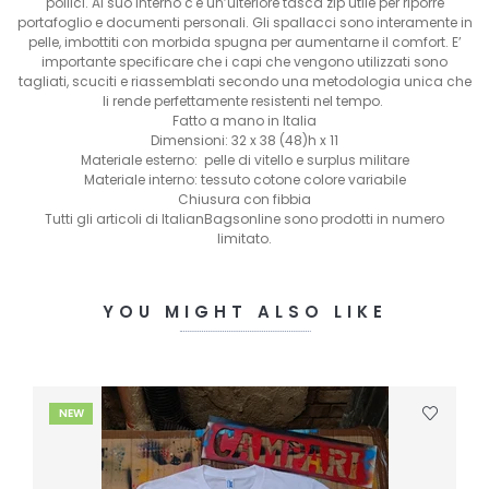
pollici. Al suo interno c'è un’ulteriore tasca zip utile per riporre
portafoglio e documenti personali. Gli spallacci sono interamente in
pelle, imbottiti con morbida spugna per aumentarne il comfort. E’
importante specificare che i capi che vengono utilizzati sono
tagliati, scuciti e riassemblati secondo una metodologia unica che
li rende perfettamente resistenti nel tempo.
Fatto a mano in Italia
Dimensioni: 32 x 38 (48)h x 11
Materiale esterno: pelle di vitello e surplus militare
Materiale interno: tessuto cotone colore variabile
Chiusura con fibbia
Tutti gli articoli di ItalianBagsonline sono prodotti in numero
limitato.
YOU MIGHT ALSO LIKE
NEW