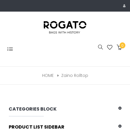
Skip
to
content
0
Toggle
navigation
HOME
Zaino Rolltop
CATEGORIES BLOCK
PRODUCT LIST SIDEBAR