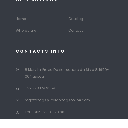
Home
Catalog
Who we are
Contact
CONTACTS INFO
8 Marvila, Praça David Leandro da Silva 8, 1950-
064 Lisboa
+39 328 129 9559
rogatobags@italianbagsonline.com
Thu–Sun: 12:00 - 20:00