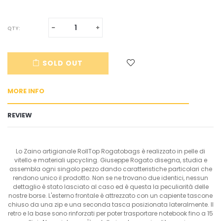
Translation
Translation
QTY:
missing:
missing:
en.cart.general.reduce_quantity
en.cart.general.increase_quantity
SOLD OUT
MORE INFO
REVIEW
Lo Zaino artigianale RollTop Rogatobags è realizzato in pelle di
vitello e materiali upcycling. Giuseppe Rogato disegna, studia e
assembla ogni singolo pezzo dando caratteristiche particolari che
rendono unico il prodotto. Non se ne trovano due identici, nessun
dettaglio è stato lasciato al caso ed è questa la peculiarità delle
nostre borse. L'esterno frontale è attrezzato con un capiente tascone
chiuso da una zip e una seconda tasca posizionata lateralmente. Il
retro e la base sono rinforzati per poter trasportare notebook fino a 15