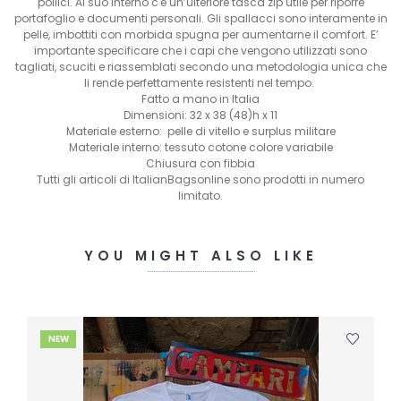
pollici. Al suo interno c'è un’ulteriore tasca zip utile per riporre
portafoglio e documenti personali. Gli spallacci sono interamente in
pelle, imbottiti con morbida spugna per aumentarne il comfort. E’
importante specificare che i capi che vengono utilizzati sono
tagliati, scuciti e riassemblati secondo una metodologia unica che
li rende perfettamente resistenti nel tempo.
Fatto a mano in Italia
Dimensioni: 32 x 38 (48)h x 11
Materiale esterno: pelle di vitello e surplus militare
Materiale interno: tessuto cotone colore variabile
Chiusura con fibbia
Tutti gli articoli di ItalianBagsonline sono prodotti in numero
limitato.
YOU MIGHT ALSO LIKE
NEW