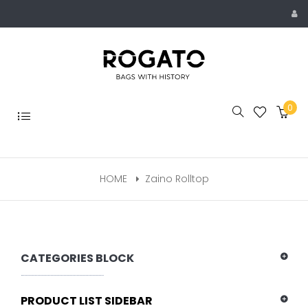
Skip
to
content
0
Toggle
navigation
HOME
Zaino Rolltop
CATEGORIES BLOCK
PRODUCT LIST SIDEBAR