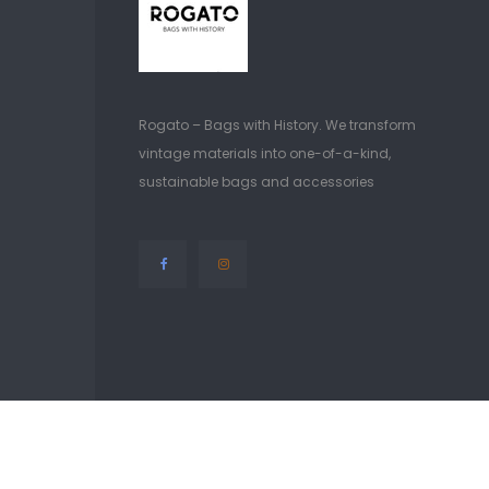
Rogato – Bags with History. We transform
vintage materials into one-of-a-kind,
sustainable bags and accessories
© COPYRIGHT 2026 ITALIANBAGSONLINE.
POWERED BY SHOP