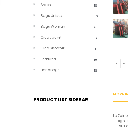
Arden
16
Bags Unisex
180
Bags Woman
40
Cico Jacket
6
Cico Shopper
1
Featured
18
PREVI
N
Handbags
16
MORE I
PRODUCT LIST SIDEBAR
Lo Zaino
ogni 
stato