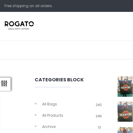
Skip
Free shipping on all orders.
to
content
CATEGORIES BLOCK
All Bags
240
All Products
246
Archive
13