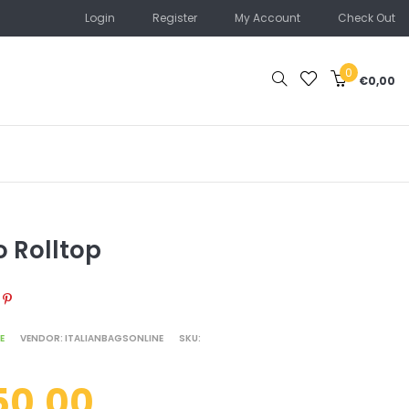
Login
Register
My Account
Check Out
0
€0,00
o Rolltop
E ON FACEBOOK
TWEET ON TWITTER
PIN ON PINTEREST
E
VENDOR:
ITALIANBAGSONLINE
SKU:
50,00