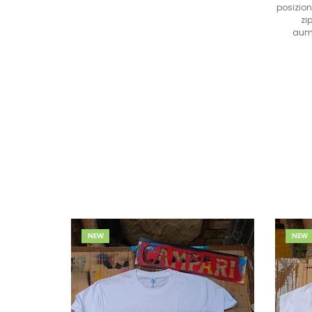
posizion
zi
aume
NEW
NEW