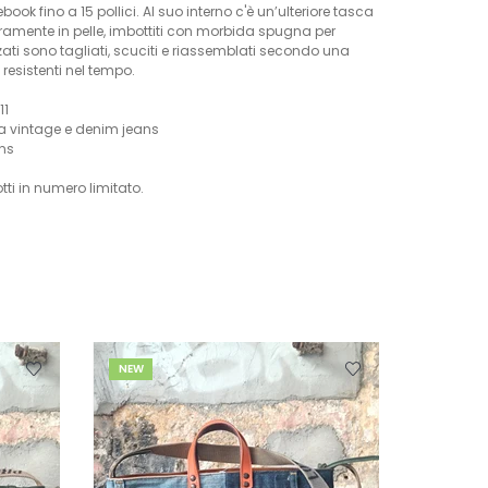
book fino a 15 pollici. Al suo interno c'è un’ulteriore tasca
teramente in pelle, imbottiti con morbida spugna per
zati sono tagliati, scuciti e riassemblati secondo una
resistenti nel tempo.
11
ca vintage e denim jeans
ans
tti in numero limitato.
NEW