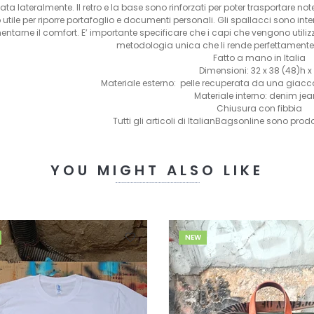
ata lateralmente. Il retro e la base sono rinforzati per poter trasportare note
p utile per riporre portafoglio e documenti personali. Gli spallacci sono in
ntarne il comfort. E’ importante specificare che i capi che vengono utiliz
metodologia unica che li rende perfettamente 
Fatto a mano in Italia
Dimensioni: 32 x 38 (48)h x 
Materiale esterno: pelle recuperata da una giac
Materiale interno: denim je
Chiusura con fibbia
Tutti gli articoli di ItalianBagsonline sono prodo
YOU MIGHT ALSO LIKE
NEW