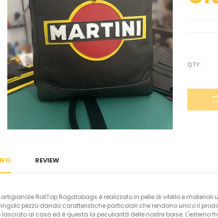
price
QTY:
OUS SLIDE
EXT SLIDE
NFO
REVIEW
 artigianale RollTop Rogatobags è realizzato in pelle di vitello e materi
singolo pezzo dando caratteristiche particolari che rendono unico il prodo
 lasciato al caso ed è questa la peculiarità delle nostre borse. L'estern