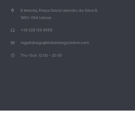
8 Marvila, Praça David Leandro da Silva 8,
1950-064 Lisboa
+39 328 129 9559
rogatobags@italianbagsonline.com
Thu–Sun: 12:00 - 20:00