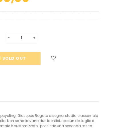
Translation
Translation
missing:
missing:
en.cart.general.reduce_quantity
en.cart.general.increase_quantity
SOLD OUT
ali upcycling. Giuseppe Rogato disegna, studia e assembla
tto. Non se ne trovano due identici, nessun dettaglio è
o frontale è customizzato, possiede una seconda tasca