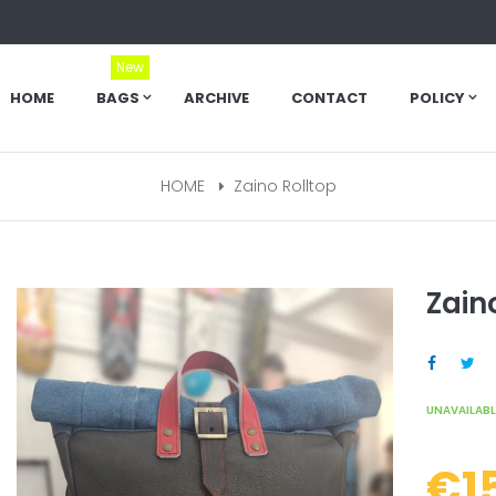
New
HOME
BAGS
ARCHIVE
CONTACT
POLICY
HOME
Zaino Rolltop
Zain
SHAR
UNAVAILABL
€1
Regular