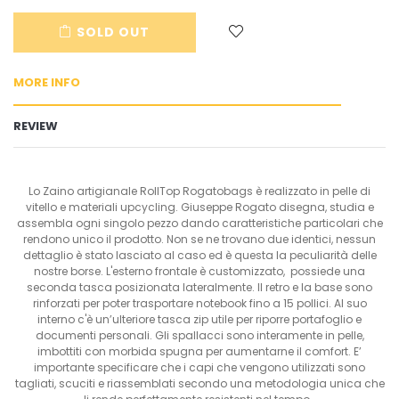
en.cart.general.reduce_quantity
en.cart.general.increase_quantity
SOLD OUT
MORE INFO
REVIEW
Lo Zaino artigianale RollTop Rogatobags è realizzato in pelle di
vitello e materiali upcycling. Giuseppe Rogato disegna, studia e
assembla ogni singolo pezzo dando caratteristiche particolari che
rendono unico il prodotto. Non se ne trovano due identici, nessun
dettaglio è stato lasciato al caso ed è questa la peculiarità delle
nostre borse. L'esterno frontale è customizzato, possiede una
seconda tasca posizionata lateralmente. Il retro e la base sono
rinforzati per poter trasportare notebook fino a 15 pollici. Al suo
interno c'è un’ulteriore tasca zip utile per riporre portafoglio e
documenti personali. Gli spallacci sono interamente in pelle,
imbottiti con morbida spugna per aumentarne il comfort. E’
importante specificare che i capi che vengono utilizzati sono
tagliati, scuciti e riassemblati secondo una metodologia unica che