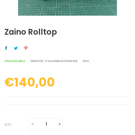
Zaino Rolltop
SHARE ON FACEBOOK
TWEET ON TWITTER
PIN ON PINTEREST
UNAVAILABLE
VENDOR:
ITALIANBAGSONLINE
SKU:
€140,00
Regular
price
Translation
Translation
QTY:
missing:
missing: