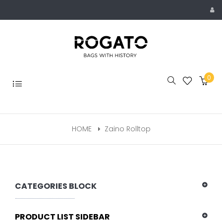
Skip
to
content
0
Toggle
navigation
HOME
Zaino Rolltop
CATEGORIES BLOCK
PRODUCT LIST SIDEBAR