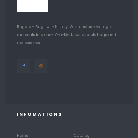
Rogato – Bags with History. We transform vintage
materials into one-of-a-kind, sustainable bags and
accessories
INFOMATIONS
Home
Catalog